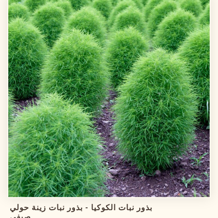
بذور نبات الكوكيا - بذور نبات زينة حولي
صيفي